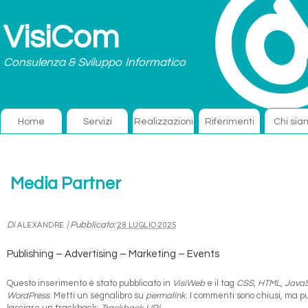
VisiCom
Consulenza & Sviluppo Informatico
Home
Servizi
Realizzazioni
Riferimenti
Chi sia
Media Partner
Di
|
Pubblicato:
ALEXANDRE
28 LUGLIO 2025
Publishing – Advertising – Marketing – Events
Questo inserimento è stato pubblicato in
VisiWeb
e il tag
CSS
,
HTML
,
JavaS
WordPress
. Metti un segnalibro su
permalink
. I commenti sono chiusi, ma p