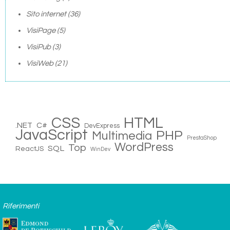
Sito internet
(36)
VisiPage
(5)
VisiPub
(3)
VisiWeb
(21)
CSS
HTML
.NET
C#
DevExpress
JavaScript
PHP
Multimedia
PrestaShop
WordPress
Top
SQL
ReactJS
WinDev
Riferimenti