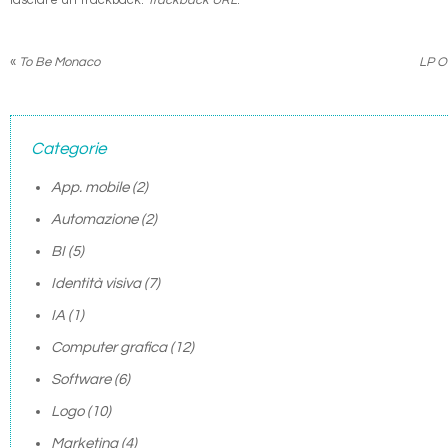
lasciare un trackback:
Trackback URL
.
«
To Be Monaco
LP Of
Categorie
App. mobile
(2)
Automazione
(2)
BI
(5)
Identità visiva
(7)
IA
(1)
Computer grafica
(12)
Software
(6)
Logo
(10)
Marketing
(4)