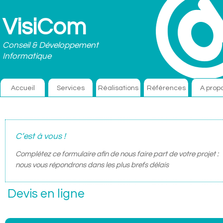
VisiCom
Conseil & Développement
Informatique
Accueil
Services
Réalisations
Références
A prop
C’est à vous !
Complétez ce formulaire afin de nous faire part de votre projet :
nous vous répondrons dans les plus brefs délais
Devis en ligne