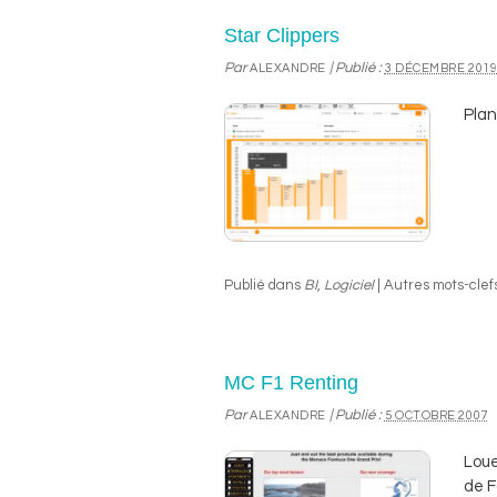
Star Clippers
Par
|
Publié :
ALEXANDRE
3 DÉCEMBRE 201
Plan
Publié dans
BI
,
Logiciel
|
Autres mots-clefs
MC F1 Renting
Par
|
Publié :
ALEXANDRE
5 OCTOBRE 2007
Loue
de F