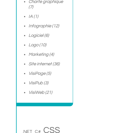
Charte graphique
(7)
IA
(1)
Infographie
(12)
Logiciel
(6)
Logo
(10)
Marketing
(4)
Site internet
(36)
VisiPage
(5)
VisiPub
(3)
VisiWeb
(21)
CSS
.NET
C#