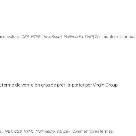
mots-clefs :
CSS
,
HTML
,
JavaScript
,
Multimédia
,
PHP
|
Commentaires fermés
eforme de vente en gros de prêt-à-porter par Virgin Group
 :
.NET
,
CSS
,
HTML
,
Multimédia
,
WinDev
|
Commentaires fermés