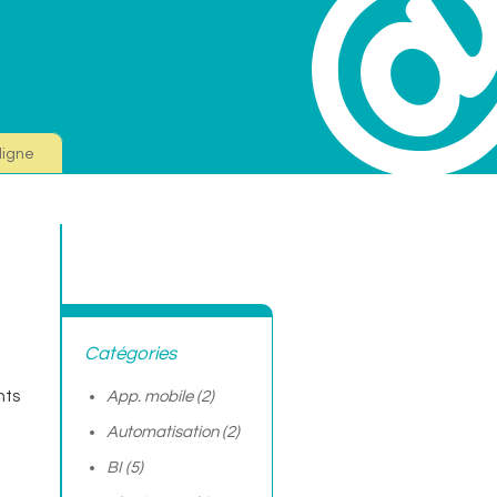
ligne
Catégories
hts
App. mobile
(2)
Automatisation
(2)
BI
(5)