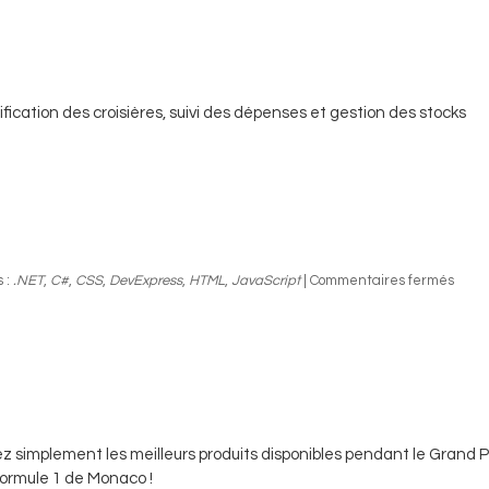
9
ification des croisières, suivi des dépenses et gestion des stocks
 :
.NET
,
C#
,
CSS
,
DevExpress
,
HTML
,
JavaScript
|
Commentaires fermés
z simplement les meilleurs produits disponibles pendant le Grand P
ormule 1 de Monaco !