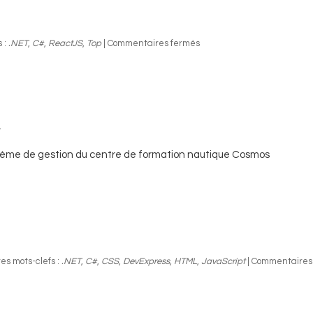
 :
.NET
,
C#
,
ReactJS
,
Top
|
Commentaires fermés
0
ème de gestion du centre de formation nautique Cosmos
es mots-clefs :
.NET
,
C#
,
CSS
,
DevExpress
,
HTML
,
JavaScript
|
Commentaires