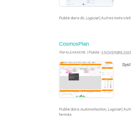
Publié dans
BI
,
Logiciel
|
Autres mots-clefs
CosmosPlan
Par
|
Publié :
ALEXANDRE
5 NOVEMBRE 202
Syst
Publié dans
Automatisation
,
Logiciel
|
Autr
fermés