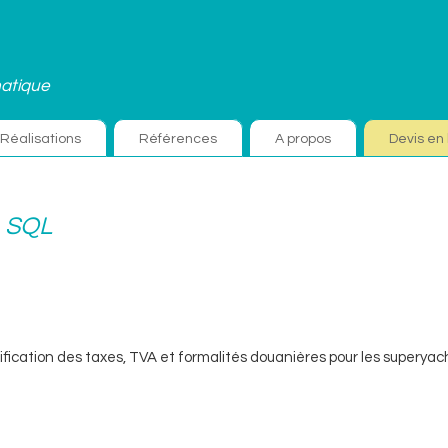
atique
Réalisations
Références
A propos
Devis en 
:
SQL
ification des taxes, TVA et formalités douanières pour les superyac