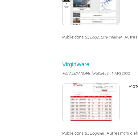
Publié dans
BI
,
Logo
,
Site internet
|
Autres 
VirginWare
Par
|
Publié :
ALEXANDRE
21 MARS 2002
Plat
Publié dans
BI
,
Logiciel
|
Autres mots-clefs