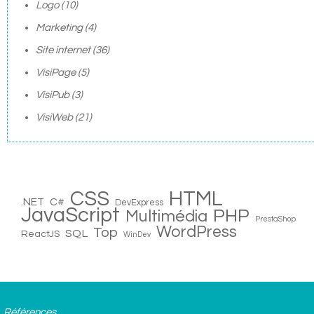
Logo
(10)
Marketing
(4)
Site internet
(36)
VisiPage
(5)
VisiPub
(3)
VisiWeb
(21)
CSS
HTML
.NET
C#
DevExpress
JavaScript
PHP
Multimédia
PrestaShop
WordPress
Top
SQL
ReactJS
WinDev
Références