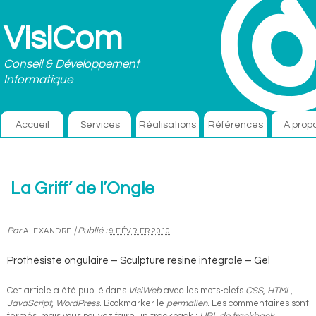
VisiCom
Conseil & Développement
Informatique
Accueil
Services
Réalisations
Références
A prop
La Griff’ de l’Ongle
Par
|
Publié :
ALEXANDRE
9 FÉVRIER 2010
Prothésiste ongulaire – Sculpture résine intégrale – Gel
Cet article a été publié dans
VisiWeb
avec les mots-clefs
CSS
,
HTML
,
JavaScript
,
WordPress
. Bookmarker le
permalien
. Les commentaires sont