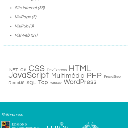
Site internet
(36)
VisiPage
(5)
VisiPub
(3)
VisiWeb
(21)
CSS
HTML
.NET
C#
DevExpress
JavaScript
PHP
Multimédia
PrestaShop
WordPress
Top
SQL
ReactJS
WinDev
Références