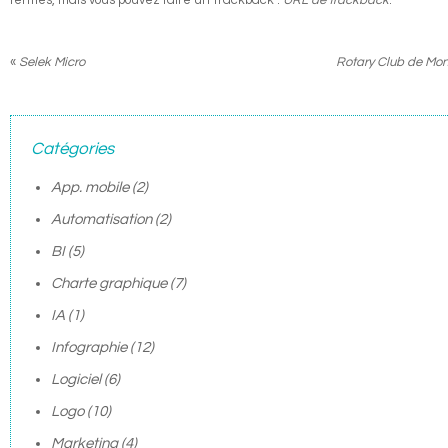
fermés, mais vous pouvez faire un trackback :
URL de trackback
.
«
Selek Micro
Rotary Club de Mo
Catégories
App. mobile
(2)
Automatisation
(2)
BI
(5)
Charte graphique
(7)
IA
(1)
Infographie
(12)
Logiciel
(6)
Logo
(10)
Marketing
(4)