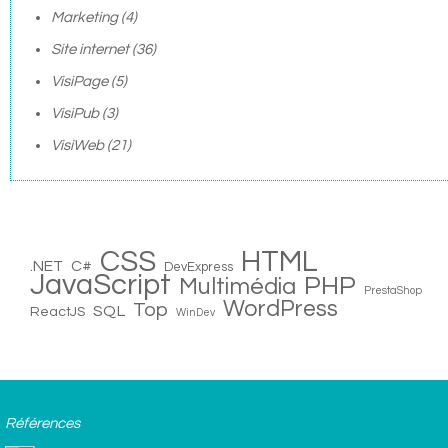
Marketing
(4)
Site internet
(36)
VisiPage
(5)
VisiPub
(3)
VisiWeb
(21)
CSS
HTML
.NET
C#
DevExpress
JavaScript
PHP
Multimédia
PrestaShop
WordPress
Top
SQL
ReactJS
WinDev
Références