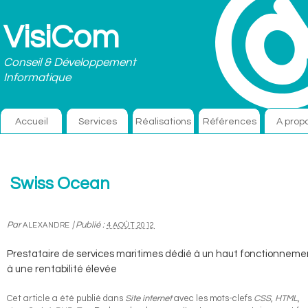
VisiCom
Conseil & Développement
Informatique
Accueil
Services
Réalisations
Références
A prop
Swiss Ocean
Par
|
Publié :
ALEXANDRE
4 AOÛT 2012
Prestataire de services maritimes dédié à un haut fonctionneme
à une rentabilité élevée
Cet article a été publié dans
Site internet
avec les mots-clefs
CSS
,
HTML
,