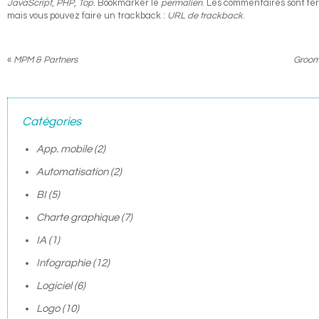
JavaScript
,
PHP
,
Top
. Bookmarker le
permalien
. Les commentaires sont fe
mais vous pouvez faire un trackback :
URL de trackback
.
«
MPM & Partners
Groom 
Catégories
App. mobile
(2)
Automatisation
(2)
BI
(5)
Charte graphique
(7)
IA
(1)
Infographie
(12)
Logiciel
(6)
Logo
(10)